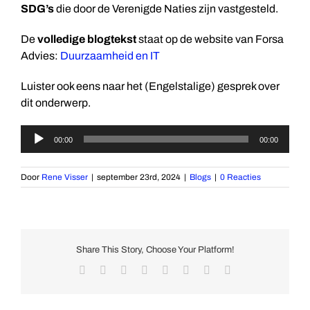
SDG’s
die door de Verenigde Naties zijn vastgesteld.
De
volledige blogtekst
staat op de website van Forsa
Advies:
Duurzaamheid en IT
Luister ook eens naar het (Engelstalige) gesprek over
dit onderwerp.
Audiospeler
00:00
00:00
Door
Rene Visser
|
september 23rd, 2024
|
Blogs
|
0 Reacties
Share This Story, Choose Your Platform!
Facebook
X
Reddit
LinkedIn
Tumblr
Pinterest
Vk
E-
mail