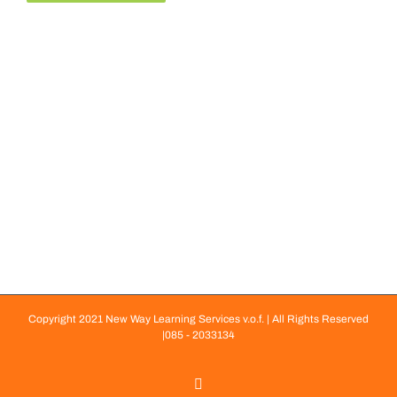
Copyright 2021 New Way Learning Services v.o.f. | All Rights Reserved
|085 - 2033134
LinkedIn