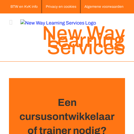
Ga
BTW en KvK info
Privacy en cookies
Algemene voorwaarden
naar
inhoud
New Way
Learning
Services
Een
cursusontwikkelaar
of trainer nodig?