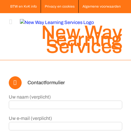
Ga
BTW en KvK info
Privacy en cookies
Algemene voorwaarden
naar
inhoud
New Way
Learning
Services
Contactformulier
Uw naam (verplicht)
Uw e-mail (verplicht)